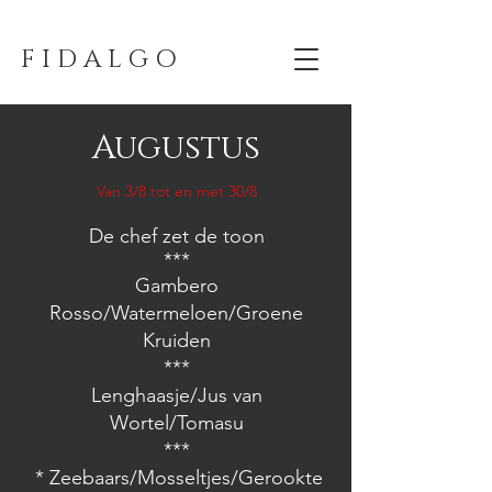
F I D A L G O
Augustus
Van 3/8 tot en met 30/8
De chef zet de toon
***
Gambero
Rosso/Watermeloen/Groene
Kruiden
***
Lenghaasje/Jus van
Wortel/Tomasu
***
* Zeebaars/Mosseltjes/Gerookte