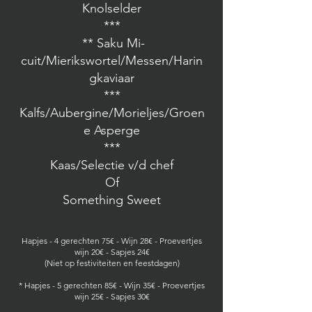
Knolselder
***
** Saku Mi-
cuit/Mierikswortel/Messen/Harin
gkaviaar
***
Kalfs/Aubergine/Morieljes/Groen
e Asperge
***
Kaas/Selectie v/d chef
Of
Something Sweet
Hapjes - 4 gerechten 75€ - Wijn 28€ - Proevertjes
wijn 20€ - Sapjes 24€
(Niet op festiviteiten en feestdagen)
* Hapjes - 5 gerechten 85€ - Wijn 35€ - Proevertjes
wijn 25€ - Sapjes 30€